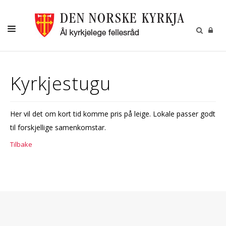
LIVETS GANG
Kyrkjestugu
KYRKJENE
BARN OG UNGDOM
Her vil det om kort tid komme pris på leige. Lokale passer godt
DIAKONI
til forskjellige samenkomstar.
KYRKJEBLADET
Tilbake
RÅD OG UTVALG
KONTAKT