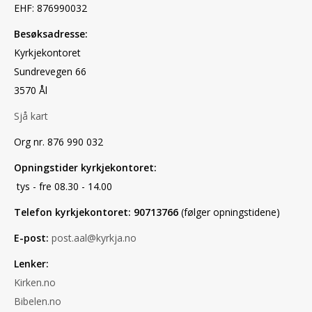
EHF: 876990032
Besøksadresse:
Kyrkjekontoret
Sundrevegen 66
3570 Ål
Sjå kart
Org nr. 876 990 032
Opningstider kyrkjekontoret:
tys - fre 08.30 - 14.00
Telefon kyrkjekontoret: 90713766
(følger opningstidene)
E-post:
post.aal@kyrkja.no
Lenker:
Kirken.no
Bibelen.no