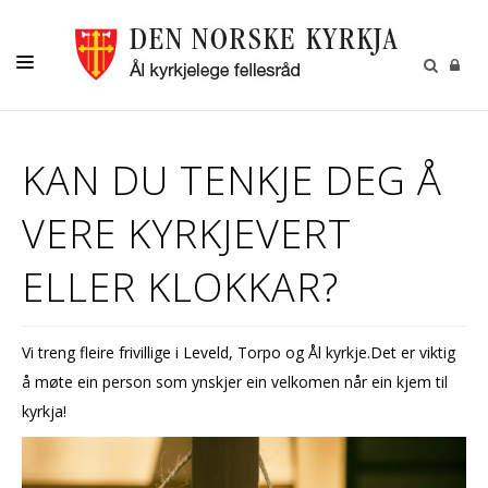
LIVETS GANG
KAN DU TENKJE DEG Å
KYRKJENE
VERE KYRKJEVERT
BARN OG UNGDOM
DIAKONI
ELLER KLOKKAR?
KYRKJEBLADET
RÅD OG UTVALG
Vi treng fleire frivillige i Leveld, Torpo og Ål kyrkje.Det er viktig
å møte ein person som ynskjer ein velkomen når ein kjem til
KONTAKT
kyrkja!