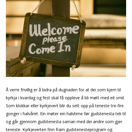
Å verre frivillig er å bidra på dugnaden for at dei som kjem til
kyrkja i kvardag og fest skal få oppleve å bli møtt med eit smil.
Som klokkar eller kyrkjevert blir du sett opp på teneste tre-fire
gonger i halvåret. Ein møter ein halvtime før gudstenesta tek til
og går gjennom gudstenesta saman med dei andre som gjer
teneste. Kyrkjeverten finn fram gudstenesteprogram og