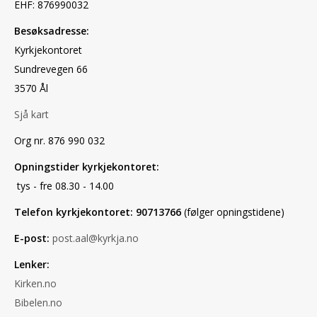
EHF: 876990032
Besøksadresse:
Kyrkjekontoret
Sundrevegen 66
3570 Ål
Sjå kart
Org nr. 876 990 032
Opningstider kyrkjekontoret:
tys - fre 08.30 - 14.00
Telefon kyrkjekontoret: 90713766
(følger opningstidene)
E-post:
post.aal@kyrkja.no
Lenker:
Kirken.no
Bibelen.no