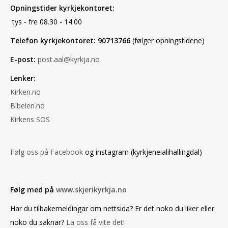
Opningstider kyrkjekontoret:
tys - fre 08.30 - 14.00
Telefon kyrkjekontoret: 90713766
(følger opningstidene)
E-post:
post.aal@kyrkja.no
Lenker:
Kirken.no
Bibelen.no
Kirkens SOS
Følg oss på Facebook
og instagram (kyrkjeneialihallingdal)
Følg med på
www.skjerikyrkja.no
Har du tilbakemeldingar om nettsida? Er det noko du liker eller
noko du saknar?
La oss få vite det!