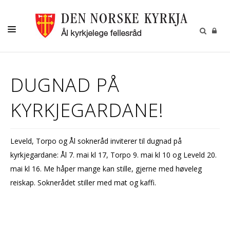
LIVETS GANG
DUGNAD PÅ
KYRKJENE
KYRKJEGARDANE!
BARN OG UNGDOM
DIAKONI
Leveld, Torpo og Ål sokneråd inviterer til dugnad på
KYRKJEBLADET
kyrkjegardane: Ål 7. mai kl 17, Torpo 9. mai kl 10 og Leveld 20.
RÅD OG UTVALG
mai kl 16. Me håper mange kan stille, gjerne med høveleg
reiskap. Soknerådet stiller med mat og kaffi.
KONTAKT